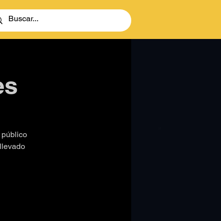
es
 público
 llevado