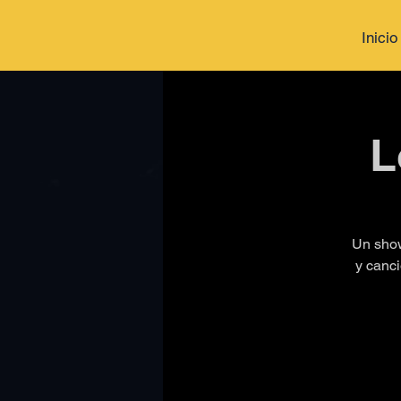
Inicio
L
Un show
y canci