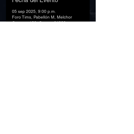
Fecha del Evento
05 sep 2025, 9:00 p.m.
Foro Tims, Pabellón M, Melchor
Ocampo 130, Centro, 64000
Monterrey, N.L., Mexico
©2023 Foro Corona. Todos los derechos
reservados